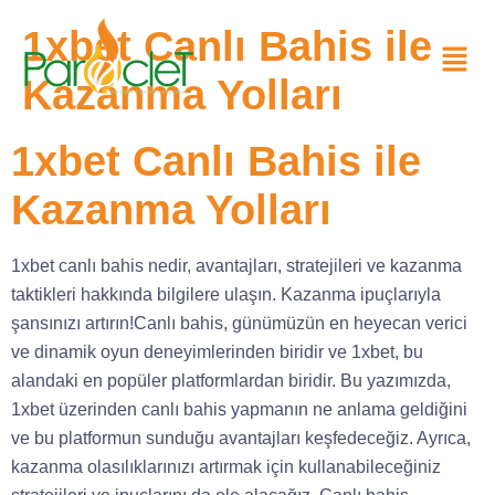
1xbet Canlı Bahis ile
Kazanma Yolları
1xbet Canlı Bahis ile
Kazanma Yolları
1xbet canlı bahis nedir, avantajları, stratejileri ve kazanma
taktikleri hakkında bilgilere ulaşın. Kazanma ipuçlarıyla
şansınızı artırın!Canlı bahis, günümüzün en heyecan verici
ve dinamik oyun deneyimlerinden biridir ve 1xbet, bu
alandaki en popüler platformlardan biridir. Bu yazımızda,
1xbet üzerinden canlı bahis yapmanın ne anlama geldiğini
ve bu platformun sunduğu avantajları keşfedeceğiz. Ayrıca,
kazanma olasılıklarınızı artırmak için kullanabileceğiniz