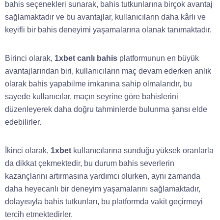
bahis seçenekleri sunarak, bahis tutkunlarına birçok avantaj
sağlamaktadır ve bu avantajlar, kullanıcıların daha kârlı ve
keyifli bir bahis deneyimi yaşamalarına olanak tanımaktadır.
Birinci olarak,
1xbet canlı bahis
platformunun en büyük
avantajlarından biri, kullanıcıların maç devam ederken anlık
olarak bahis yapabilme imkanına sahip olmalarıdır, bu
sayede kullanıcılar, maçın seyrine göre bahislerini
düzenleyerek daha doğru tahminlerde bulunma şansı elde
edebilirler.
İkinci olarak,
1xbet
kullanıcılarına sunduğu yüksek oranlarla
da dikkat çekmektedir, bu durum bahis severlerin
kazançlarını artırmasına yardımcı olurken, aynı zamanda
daha heyecanlı bir deneyim yaşamalarını sağlamaktadır,
dolayısıyla bahis tutkunları, bu platformda vakit geçirmeyi
tercih etmektedirler.