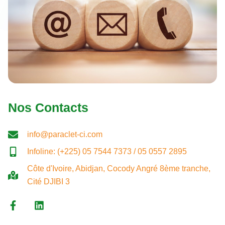
Nos Contacts
info@paraclet-ci.com
Infoline: (+225) 05 7544 7373 / 05 0557 2895
Côte d'Ivoire, Abidjan, Cocody Angré 8ème tranche,
Cité DJIBI 3